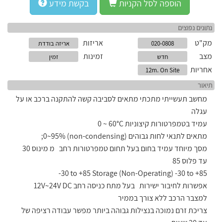
הוספה לסל הקניות
בקשת מידע
נתונים נפוצים
מק"ט
אריזות
020-0808
אריזה בודדת
מצב
זמינות
חדש
זמין
אחריות
12m. On Site
תיאור
מחשב תעשייתי מתכתי מתאים לסביבה קשה להתקנה ברכב או על
עגלה
עמיד בטמפרטורות קיצוניות
0 ~ 60°C
מתאים לתנאי לחות גבוהים
;0~95% (non-condensing)
מסך מיוחד עמיד בחום בעל תחום טמפרטורות רחב מ מינוס 30
עד פלוס 85
-30 to +85 Storage (Non-Operating) -30 to +85
אפשרות לחיבור ישירות
בעל מתח כניסה רחב
12V~24V DC
למצבר הרכב ללא צורך בממיר
צריכת זרם נמוכה בנצילות גבוהה ביותר מפשר עבודה רציפה של