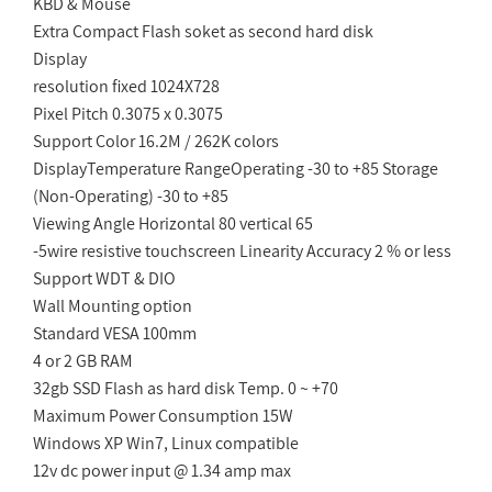
KBD & Mouse
Extra Compact Flash soket as second hard disk
Display
resolution fixed 1024X728
Pixel Pitch 0.3075 x 0.3075
Support Color 16.2M / 262K colors
DisplayTemperature RangeOperating -30 to +85 Storage
(Non-Operating) -30 to +85
Viewing Angle Horizontal 80 vertical 65
5-
wire resistive touchscreen Linearity Accuracy 2 % or less
Support WDT & DIO
Wall Mounting option
Standard VESA 100mm
4 or 2 GB RAM
32gb SSD Flash as hard disk Temp. 0 ~ +70
Maximum Power Consumption 15W
Windows XP Win7, Linux compatible
12
v dc power input @ 1.34 amp max