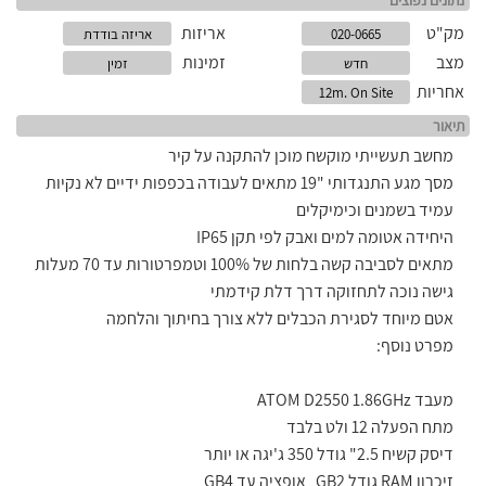
נתונים נפוצים
מק"ט
אריזות
020-0665
אריזה בודדת
מצב
זמינות
חדש
זמין
אחריות
12m. On Site
תיאור
מחשב תעשייתי מוקשח מוכן להתקנה על קיר
מסך מגע התנגדותי "19 מתאים לעבודה בכפפות ידיים לא נקיות
עמיד בשמנים וכימיקלים
היחידה אטומה למים ואבק לפי תקן
IP65
מתאים לסביבה קשה בלחות של 100% וטמפרטורות עד 70 מעלות
גישה נוכה לתחזוקה דרך דלת קידמתי
אטם מיוחד לסגירת הכבלים ללא צורך בחיתוך והלחמה
מפרט נוסף:
מעבד
ATOM D2550 1.86GHz
מתח הפעלה 12 ולט בלבד
דיסק קשיח 2.5" גודל 350 ג'יגה או יותר
זיכרון
RAM
גודל 2
GB
אופציה עד 4
GB